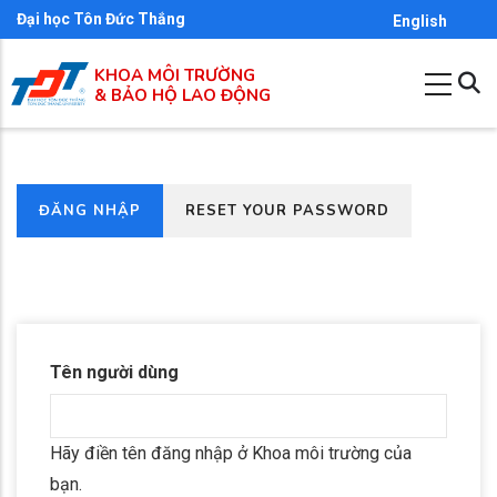
Nhảy
Đại học Tôn Đức Thắng
English
đến
KHOA MÔI TRƯỜNG
nội
& BẢO HỘ LAO ĐỘNG
dung
(TAB
ĐĂNG NHẬP
RESET YOUR PASSWORD
Primary
HOẠT
tabs
ĐỘNG)
Tên người dùng
Hãy điền tên đăng nhập ở Khoa môi trường của
bạn.