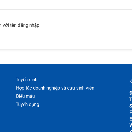
 với tên đăng nhập.
Tuyển sinh
Hợp tác doanh nghiệp và cựu sinh viên
Đ
Biểu mẫu
T
Tuyển dụng
S
F
E
W
K