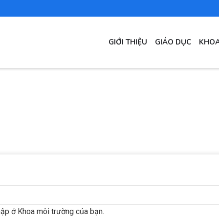
MAIN
GIỚI THIỆU
GIÁO DỤC
KHOA
NAVIGATION
hập ở Khoa môi trường của bạn.