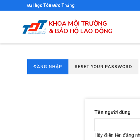
Nhảy
Đại học Tôn Đức Thắng
đến
nội
KHOA MÔI TRƯỜNG
& BẢO HỘ LAO ĐỘNG
dung
(TAB
ĐĂNG NHẬP
RESET YOUR PASSWORD
Primary
HOẠT
tabs
ĐỘNG)
Tên người dùng
Hãy điền tên đăng n