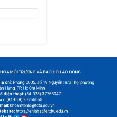
KHOA MÔI TRƯỜNG VÀ BẢO HỘ LAO ĐỘNG
ịa chỉ:
Phòng C005, số 19 Nguyễn Hữu Thọ, phường
ân Hưng, TP. Hồ Chí Minh
ố điện thoại:
(84-028) 37755047
ax:
(84-028) 37755055
mail:
khoamtbhld@tdtu.edu.vn
ebsite:
https://enlabsafe.tdtu.edu.vn
ết nối: