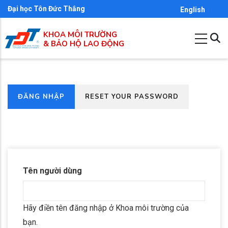
Nhảy
Đại học Tôn Đức Thắng
English
đến
KHOA MÔI TRƯỜNG
nội
& BẢO HỘ LAO ĐỘNG
dung
(TAB
ĐĂNG NHẬP
RESET YOUR PASSWORD
Primary
HOẠT
tabs
ĐỘNG)
Tên người dùng
Hãy điền tên đăng nhập ở Khoa môi trường của
bạn.