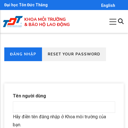
Nhảy
Đại học Tôn Đức Thắng
English
đến
KHOA MÔI TRƯỜNG
nội
& BẢO HỘ LAO ĐỘNG
dung
(TAB
ĐĂNG NHẬP
RESET YOUR PASSWORD
Primary
HOẠT
tabs
ĐỘNG)
Tên người dùng
Hãy điền tên đăng nhập ở Khoa môi trường của
bạn.