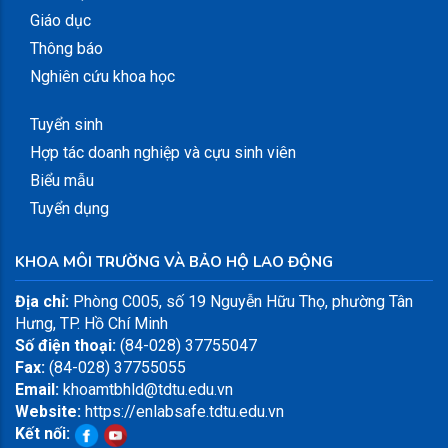
Giáo dục
Thông báo
Nghiên cứu khoa học
Tuyển sinh
Hợp tác doanh nghiệp và cựu sinh viên
Biểu mẫu
Tuyển dụng
KHOA MÔI TRƯỜNG VÀ BẢO HỘ LAO ĐỘNG
Địa chỉ:
Phòng C005, số 19 Nguyễn Hữu Thọ, phường Tân
Hưng, TP. Hồ Chí Minh
Số điện thoại:
(84-028) 37755047
Fax:
(84-028) 37755055
Email:
khoamtbhld@tdtu.edu.vn
Website:
https://enlabsafe.tdtu.edu.vn
Kết nối: