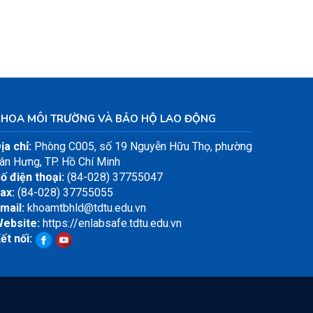
KHOA MÔI TRƯỜNG VÀ BẢO HỘ LAO ĐỘNG
ịa chỉ:
Phòng C005, số 19 Nguyễn Hữu Thọ, phường
ân Hưng, TP. Hồ Chí Minh
ố điện thoại:
(84-028) 37755047
ax:
(84-028) 37755055
mail:
khoamtbhld@tdtu.edu.vn
ebsite:
https://enlabsafe.tdtu.edu.vn
ết nối: