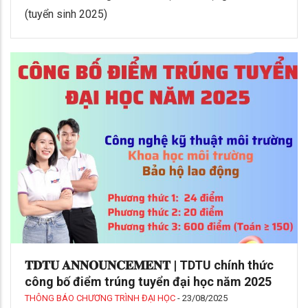
(tuyển sinh 2025)
𝐓𝐃𝐓𝐔 𝐀𝐍𝐍𝐎𝐔𝐍𝐂𝐄𝐌𝐄𝐍𝐓 | TDTU chính thức
công bố điểm trúng tuyển đại học năm 2025
THÔNG BÁO CHƯƠNG TRÌNH ĐẠI HỌC
-
23/08/2025