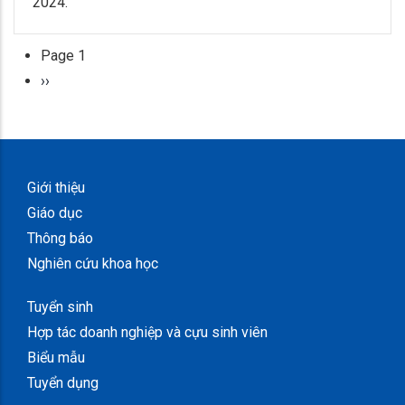
2024.
Page 1
Pagination
Next
››
page
Giới thiệu
Giáo dục
Thông báo
Nghiên cứu khoa học
Tuyển sinh
Hợp tác doanh nghiệp và cựu sinh viên
Biểu mẫu
Tuyển dụng