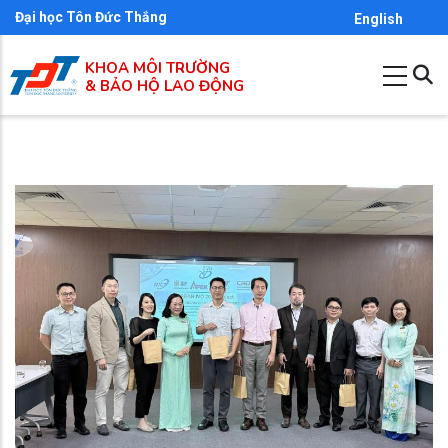
Nhảy
Đại học Tôn Đức Thắng
English
đến
KHOA MÔI TRƯỜNG
nội
& BẢO HỘ LAO ĐỘNG
dung