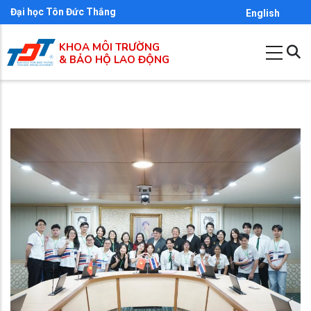
Nhảy
Đại học Tôn Đức Thắng
English
đến
KHOA MÔI TRƯỜNG
nội
& BẢO HỘ LAO ĐỘNG
dung