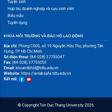
Tuyển sinh
Hợp tác doanh nghiệp và cựu sinh viên
Biểu mẫu
Tuyển dụng
KHOA MÔI TRƯỜNG VÀ BẢO HỘ LAO ĐỘNG
Địa chỉ:
Phòng C005, số 19 Nguyễn Hữu Thọ, phường Tân
Hưng, TP. Hồ Chí Minh
Số điện thoại:
(84-028) 37755047
Fax:
(84-028) 37755055
Email:
khoamtbhld@tdtu.edu.vn
Website:
https://enlabsafe.tdtu.edu.vn
Kết nối:
© Copyright
Ton Duc Thang University
2026.