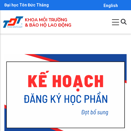
Nhảy
Đại học Tôn Đức Thắng
English
đến
KHOA MÔI TRƯỜNG
nội
& BẢO HỘ LAO ĐỘNG
dung