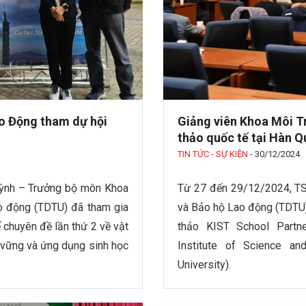
o Động tham dự hội
Giảng viên Khoa Môi T
thảo quốc tế tại Hàn 
TIN TỨC - SỰ KIỆN
-
30/12/2024
uỳnh – Trưởng bộ môn Khoa
Từ 27 đến 29/12/2024, TS
o động (TDTU) đã tham gia
và Bảo hộ Lao động (TDTU) 
ế chuyên đề lần thứ 2 về vật
thảo KIST School Partn
n vững và ứng dụng sinh học
Institute of Science a
University).