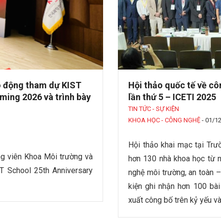
o động tham dự KIST
Hội thảo quốc tế về c
ing 2026 và trình bày
lần thứ 5 – ICETI 2025
TIN TỨC - SỰ KIỆN
KHOA HỌC - CÔNG NGHỆ
-
01/1
Hội thảo khai mạc tại Tr
g viên Khoa Môi trường và
hơn 130 nhà khoa học từ n
T School 25th Anniversary
nghệ môi trường, an toàn 
kiện ghi nhận hơn 100 bà
xuất công bố trên kỷ yếu và 