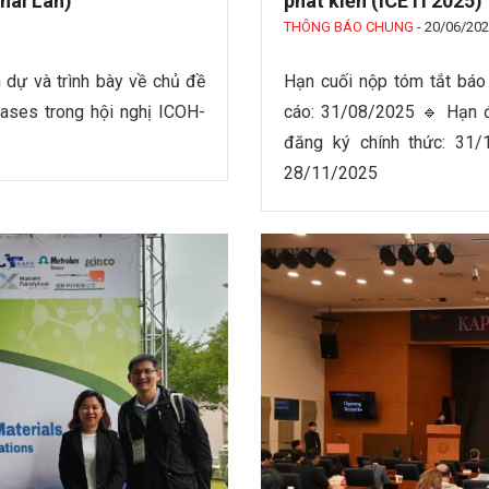
hái Lan)
phát kiến (ICETI 2025)
THÔNG BÁO CHUNG
-
20/06/20
dự và trình bày về chủ đề
Hạn cuối nộp tóm tắt bá
ases trong hội nghị ICOH-
cáo: 31/08/2025 🔹 Hạn đ
đăng ký chính thức: 31/
28/11/2025