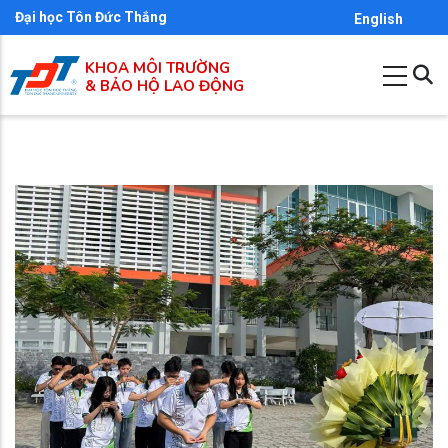
Nhảy
Đại học Tôn Đức Thắng
English
đến
KHOA MÔI TRƯỜNG
nội
& BẢO HỘ LAO ĐỘNG
dung