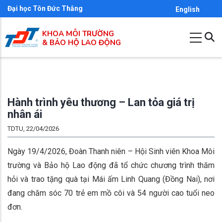
Nhảy
Đại học Tôn Đức Thắng
English
đến
KHOA MÔI TRƯỜNG
nội
& BẢO HỘ LAO ĐỘNG
dung
Hành trình yêu thương – Lan tỏa giá trị
nhân ái
TDTU, 22/04/2026
Ngày 19/4/2026, Đoàn Thanh niên – Hội Sinh viên Khoa Môi
trường và Bảo hộ Lao động đã tổ chức chương trình thăm
hỏi và trao tặng quà tại Mái ấm Linh Quang (Đồng Nai), nơi
đang chăm sóc 70 trẻ em mồ côi và 54 người cao tuổi neo
đơn.