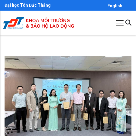
Nhảy
Đại học Tôn Đức Thắng
English
đến
KHOA MÔI TRƯỜNG
nội
& BẢO HỘ LAO ĐỘNG
dung