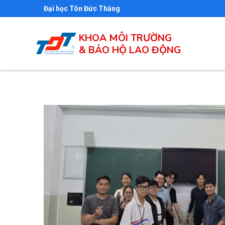
Nhảy
Đại học Tôn Đức Thắng
đến
nội
KHOA MÔI TRƯỜNG
& BẢO HỘ LAO ĐỘNG
dung