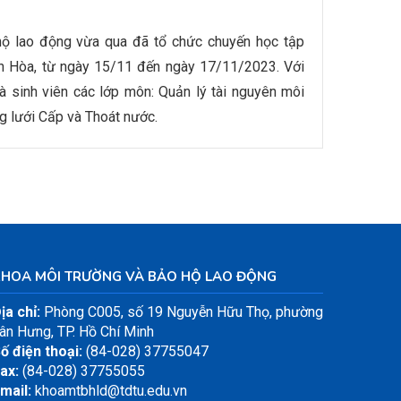
ộ lao động vừa qua đã tổ chức chuyến học tập
nh Hòa, từ ngày 15/11 đến ngày 17/11/2023. Với
à sinh viên các lớp môn: Quản lý tài nguyên môi
g lưới Cấp và Thoát nước.
KHOA MÔI TRƯỜNG VÀ BẢO HỘ LAO ĐỘNG
ịa chỉ:
Phòng C005, số 19 Nguyễn Hữu Thọ, phường
ân Hưng, TP. Hồ Chí Minh
ố điện thoại:
(84-028) 37755047
ax:
(84-028) 37755055
mail:
khoamtbhld@tdtu.edu.vn