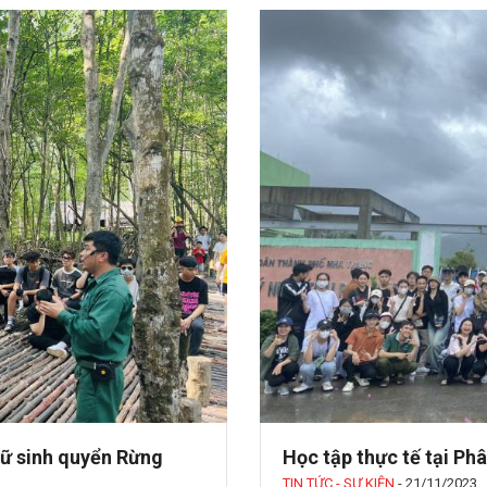
trữ sinh quyển Rừng
Học tập thực tế tại Ph
TIN TỨC - SỰ KIỆN
-
21/11/2023