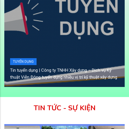
TUYỂN DỤNG
H Xây dựng – Dịch vụ Kỹ
Tin tuyển dụng | Công ty TNH
iều vị trí kỹ thuật xây dựng
Solution
TIN TỨC - SỰ KIỆN