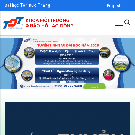
Nhảy
Đại học Tôn Đức Thắng
English
đến
KHOA MÔI TRƯỜNG
nội
& BẢO HỘ LAO ĐỘNG
dung
XEM CHI TIÊT