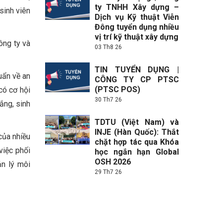
ty TNHH Xây dựng –
sinh viên
Dịch vụ Kỹ thuật Viễn
Đông tuyển dụng nhiều
vị trí kỹ thuật xây dựng
ông ty và
03 Th8 26
TIN TUYỂN DỤNG |
uẩn về an
CÔNG TY CP PTSC
(PTSC POS)
có cơ hội
30 Th7 26
ắng, sinh
TDTU (Việt Nam) và
INJE (Hàn Quốc): Thắt
của nhiều
chặt hợp tác qua Khóa
việc phối
học ngắn hạn Global
OSH 2026
ản lý môi
29 Th7 26