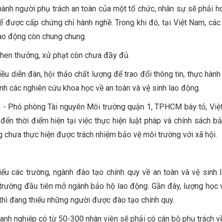
hành người phụ trách an toàn của một tổ chức, nhân sự sẽ phải h
 để được cấp chứng chỉ hành nghề. Trong khi đó, tại Việt Nam, các
lao động còn chung chung.
khen thưởng, xử phạt còn chưa đầy đủ.
u diễn đàn, hội thảo chất lượng để trao đổi thông tin, thực hành t
h các nghiên cứu khoa học về an toàn và vệ sinh lao động.
 - Phó phòng Tài nguyên Môi trường quận 1, TPHCM bày tỏ, Vi
ến thời điểm hiện tại việc thực hiện luật pháp và chính sách b
 chưa thực hiện được trách nhiệm bảo vệ môi trường với xã hội.
ếu các trường, ngành đào tạo chính quy về an toàn và vệ sinh 
trường đầu tiên mở ngành bảo hộ lao động. Gần đây, lượng học 
thì đang thiếu những người được đào tạo chính quy.
anh nghiệp có từ 50-300 nhân viên sẽ phải có cán bộ phụ trách về