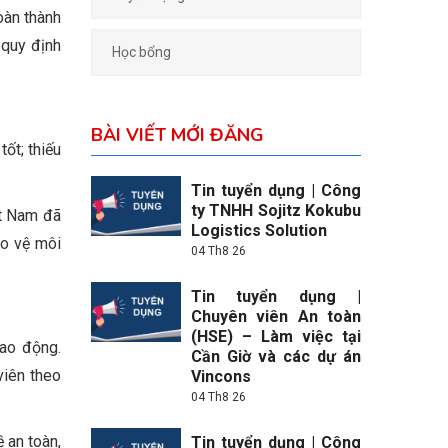
oàn thành
 quy định
Học bổng
BÀI VIẾT MỚI ĐĂNG
ốt; thiếu
Tin tuyển dụng | Công
ty TNHH Sojitz Kokubu
ệt Nam đã
Logistics Solution
ảo vệ môi
04 Th8 26
Tin tuyển dụng |
Chuyên viên An toàn
(HSE) – Làm việc tại
lao động.
Cần Giờ và các dự án
viên theo
Vincons
04 Th8 26
 an toàn,
Tin tuyển dụng | Công