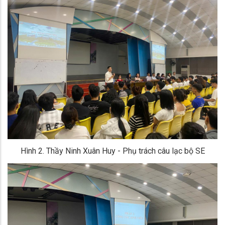
Hình 2. Thầy Ninh Xuân Huy - Phụ trách câu lạc bộ SE