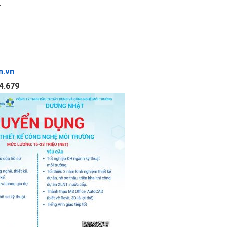
.
m.vn
4.679