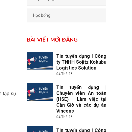
Học bổng
BÀI VIẾT MỚI ĐĂNG
Tin tuyển dụng | Công
ty TNHH Sojitz Kokubu
Logistics Solution
04 Th8 26
Tin tuyển dụng |
Chuyên viên An toàn
n tập sự.
(HSE) – Làm việc tại
Cần Giờ và các dự án
Vincons
04 Th8 26
Tin tuyển dụng | Công