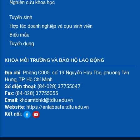
Nghiên cứu khoa học
Tuyển sinh
Hợp tác doanh nghiệp và cựu sinh viên
Biểu mẫu
Tuyển dụng
KHOA MÔI TRƯỜNG VÀ BẢO HỘ LAO ĐỘNG
Địa chỉ:
Phòng C005, số 19 Nguyễn Hữu Thọ, phường Tân
Hưng, TP. Hồ Chí Minh
Số điện thoại:
(84-028) 37755047
Fax:
(84-028) 37755055
Email:
khoamtbhld@tdtu.edu.vn
Website:
https://enlabsafe.tdtu.edu.vn
Kết nối: