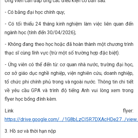
Ứng viên cần đáp ứng các điều kiện cơ bản sau:
- Có bằng đại học chính quy;
- Có tối thiểu 24 tháng kinh nghiệm làm việc liên quan đến
ngành học (tính đến 30/04/2026);
- Không đang theo học hoặc đã hoàn thành một chương trình
thạc sĩ cùng lĩnh vực (trừ một số trường hợp đặc biệt).
- Ứng viên có thể đến từ: cơ quan nhà nước, trường đại học,
cơ sở giáo dục nghề nghiệp, viện nghiên cứu, doanh nghiệp,
tổ chức phi chính phủ trong và ngoài nước. Thông tin chi tiết
về yêu cầu GPA và trình độ tiếng Anh vui lòng xem trong
flyer học bổng đính kèm.
Link flyer:
https://drive.google.com/.../1G8bLzCI5R7DXAcHDe27.../view..
3. Hồ sơ và thời hạn nộp