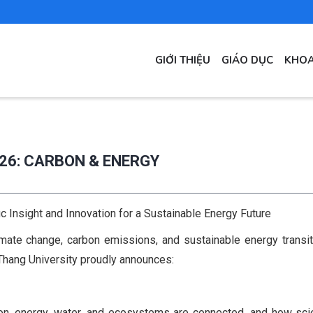
MAIN
GIỚI THIỆU
GIÁO DỤC
KHOA
NAVIGATION
26: CARBON & ENERGY
c Insight and Innovation for a Sustainable Energy Future
imate change, carbon emissions, and sustainable energy transit
Thang University proudly announces:
n, energy, water, and ecosystems are connected, and how sci