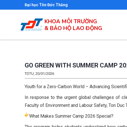
Nhảy
Đại học Tôn Đức Thắng
đến
nội
KHOA MÔI TRƯỜNG
& BẢO HỘ LAO ĐỘNG
dung
GO GREEN WITH SUMMER CAMP 20
TDTU, 20/01/2026
Youth for a Zero-Carbon World – Advancing Scientifi
In response to the urgent global challenges of cl
Faculty of Environment and Labour Safety, Ton Duc 
What Makes Summer Camp 2026 Special?
The program helps students understand how carbo