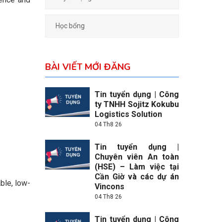
Học bổng
BÀI VIẾT MỚI ĐĂNG
Tin tuyển dụng | Công
ty TNHH Sojitz Kokubu
Logistics Solution
04 Th8 26
Tin tuyển dụng |
Chuyên viên An toàn
(HSE) – Làm việc tại
Cần Giờ và các dự án
ble, low-
Vincons
04 Th8 26
Tin tuyển dụng | Công