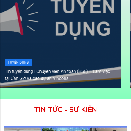
TUYỂN DỤNG
c
Tin tuyển dụng | Công ty TNHH Xây dựng – Dịch vụ Kỹ
thuật Viễn Đông tuyển dụng nhiều vị trí kỹ thuật xây d
TIN TỨC - SỰ KIỆN