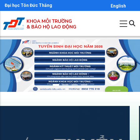
Nhảy
Đại học Tôn Đức Thắng
English
đến
KHOA MÔI TRƯỜNG
nội
& BẢO HỘ LAO ĐỘNG
dung
XEM CHI TIẾT