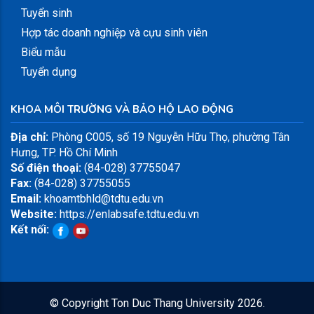
Tuyển sinh
Hợp tác doanh nghiệp và cựu sinh viên
Biểu mẫu
Tuyển dụng
KHOA MÔI TRƯỜNG VÀ BẢO HỘ LAO ĐỘNG
Địa chỉ:
Phòng C005, số 19 Nguyễn Hữu Thọ, phường Tân
Hưng, TP. Hồ Chí Minh
Số điện thoại:
(84-028) 37755047
Fax:
(84-028) 37755055
Email:
khoamtbhld@tdtu.edu.vn
Website:
https://enlabsafe.tdtu.edu.vn
Kết nối:
© Copyright
Ton Duc Thang University
2026.