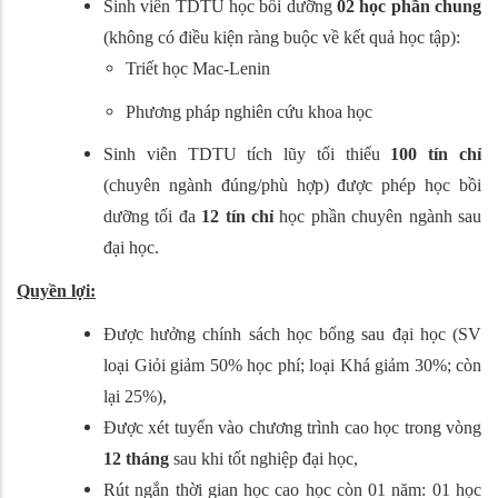
Sinh viên TDTU học bồi dưỡng
0
2 học phần chung
(không có điều kiện ràng buộc về kết quả học tập)
:
Triết học Mac-Lenin
Phương pháp nghiên cứu khoa học
Sinh viên TDTU tích lũy tối thiểu
100 tín chỉ
(chuyên ngành đúng/phù hợp) được phép học bồi
dưỡng tối đa
12 tín chỉ
học phần chuyên ngành sau
đại học.
Quyền lợi:
Được hưởng chính sách học bổng sau đại học (SV
loại Giỏi giảm 50% học phí; loại Khá giảm 30%; còn
lại 25%),
Được xét tuyển vào chương trình cao học trong vòng
12 tháng
sau khi tốt nghiệp đại học,
Rút ngắn thời gian học cao học còn 01 năm: 01 học