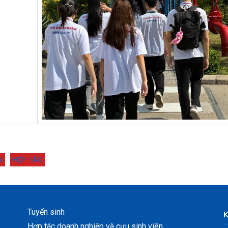
N
HỢP TÁC
Tuyển sinh
Hợp tác doanh nghiệp và cựu sinh viên