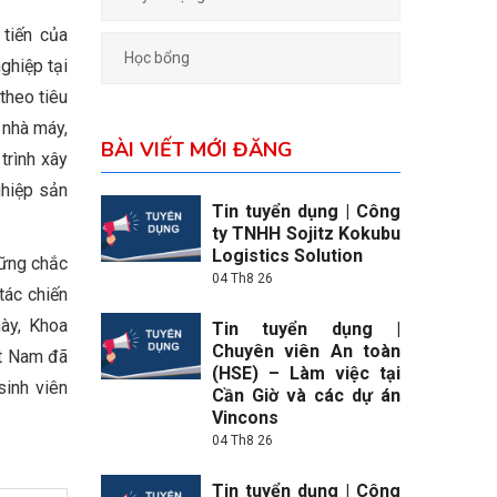
tiến của
Học bổng
ghiệp tại
theo tiêu
 nhà máy,
BÀI VIẾT MỚI ĐĂNG
trình xây
ghiệp sản
Tin tuyển dụng | Công
ty TNHH Sojitz Kokubu
Logistics Solution
vững chắc
04 Th8 26
tác chiến
ày, Khoa
Tin tuyển dụng |
Chuyên viên An toàn
ệt Nam đã
(HSE) – Làm việc tại
sinh viên
Cần Giờ và các dự án
Vincons
04 Th8 26
Tin tuyển dụng | Công