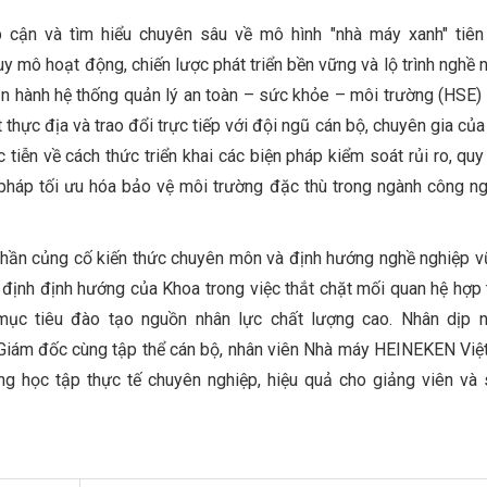
 cận và tìm hiểu chuyên sâu về mô hình "nhà máy xanh" tiên 
y mô hoạt động, chiến lược phát triển bền vững và lộ trình nghề n
ận hành hệ thống quản lý an toàn – sức khỏe – môi trường (HSE) 
 thực địa và trao đổi trực tiếp với đội ngũ cán bộ, chuyên gia của
 tiễn về cách thức triển khai các biện pháp kiểm soát rủi ro, quy 
 pháp tối ưu hóa bảo vệ môi trường đặc thù trong ngành công n
p phần củng cố kiến thức chuyên môn và định hướng nghề nghiệp 
g định định hướng của Khoa trong việc thắt chặt mối quan hệ hợp 
mục tiêu đào tạo nguồn nhân lực chất lượng cao. Nhân dịp n
n Giám đốc cùng tập thể cán bộ, nhân viên Nhà máy HEINEKEN Vi
ng học tập thực tế chuyên nghiệp, hiệu quả cho giảng viên và 