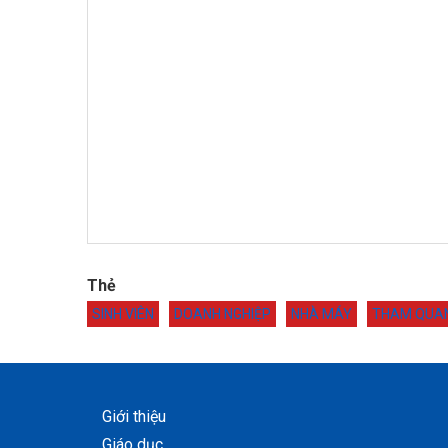
Thẻ
SINH VIÊN
DOANH NGHIỆP
NHÀ MÁY
THAM QUA
Giới thiệu
Giáo dục