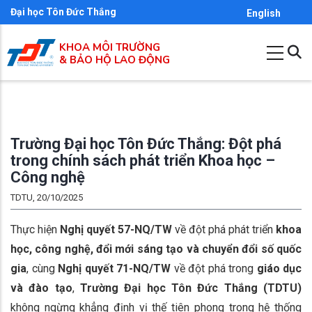
Nhảy
Đại học Tôn Đức Thắng
English
đến
KHOA MÔI TRƯỜNG
nội
& BẢO HỘ LAO ĐỘNG
dung
Trường Đại học Tôn Đức Thắng: Đột phá
trong chính sách phát triển Khoa học –
Công nghệ
TDTU, 20/10/2025
Thực hiện
Nghị quyết 57-NQ/TW
về đột phá phát triển
khoa
học, công nghệ, đổi mới sáng tạo và chuyển đổi số quốc
gia
, cùng
Nghị quyết 71-NQ/TW
về đột phá trong
giáo dục
và đào tạo
,
Trường Đại học Tôn Đức Thắng (TDTU)
không ngừng khẳng định vị thế tiên phong trong hệ thống