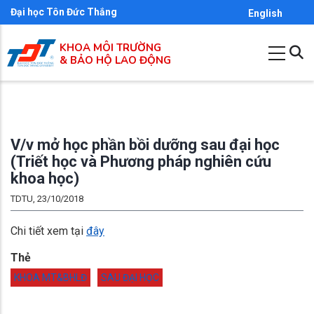
Nhảy
Đại học Tôn Đức Thắng
English
đến
KHOA MÔI TRƯỜNG
nội
& BẢO HỘ LAO ĐỘNG
dung
V/v mở học phần bồi dưỡng sau đại học
(Triết học và Phương pháp nghiên cứu
khoa học)
TDTU, 23/10/2018
Chi tiết xem tại
đây
Thẻ
KHOA MT&BHLĐ
SAU ĐẠI HỌC