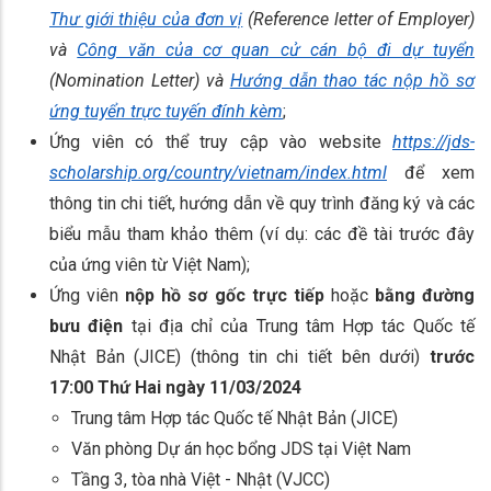
Thư giới thiệu của đơn vị
(Reference letter of Employer)
và
Công văn của cơ quan cử cán bộ đi dự tuyển
(Nomination Letter) và
Hướng dẫn thao tác nộp hồ sơ
ứng tuyển trực tuyến
đính kèm
;
Ứng viên có thể truy cập vào website
https://jds-
scholarship.org/country/
vietnam/index.html
để xem
thông tin chi tiết, hướng dẫn về quy trình đăng ký và các
biểu mẫu tham khảo thêm (ví dụ: các đề tài trước đây
của ứng viên từ Việt Nam);
Ứng viên
nộp hồ sơ gốc
trực tiếp
hoặc
bằng đường
bưu điện
tại địa chỉ của Trung tâm Hợp tác Quốc tế
Nhật Bản (JICE) (thông tin chi tiết bên dưới)
trước
17:00 Thứ Hai ngày 11/03/2024
Trung tâm Hợp tác Quốc tế Nhật Bản (JICE)
Văn phòng Dự án học bổng JDS tại Việt Nam
Tầng 3, tòa nhà Việt - Nhật (VJCC)